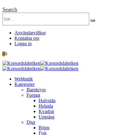
Search
Användarvillkor
Kontakta oss
Logga in
0
0
Webbutik
Kategorier
Barnkryss
Format
Halvsida
Helsida
Kvadrat
Uppslag
Djur
Björn
Fisk