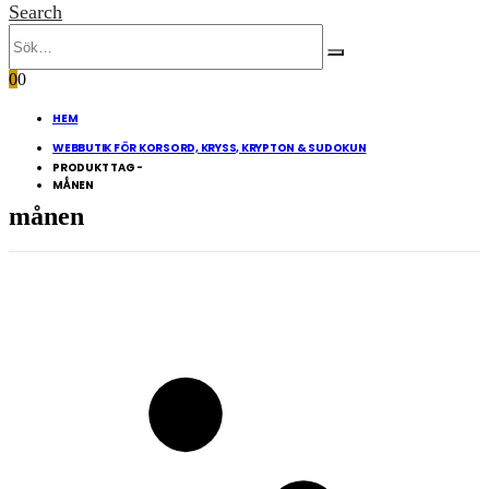
Search
0
0
HEM
WEBBUTIK FÖR KORSORD, KRYSS, KRYPTON & SUDOKUN
PRODUKT TAG -
MÅNEN
månen