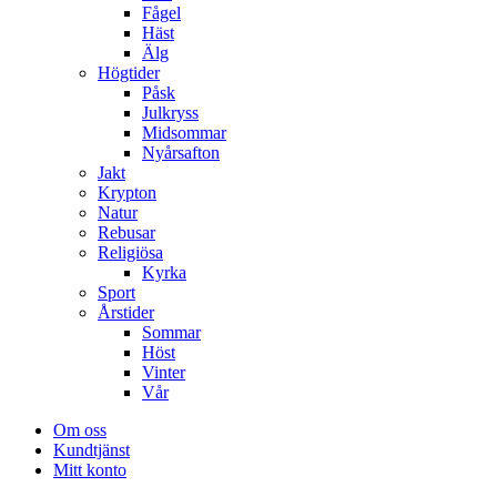
Fågel
Häst
Älg
Högtider
Påsk
Julkryss
Midsommar
Nyårsafton
Jakt
Krypton
Natur
Rebusar
Religiösa
Kyrka
Sport
Årstider
Sommar
Höst
Vinter
Vår
Om oss
Kundtjänst
Mitt konto