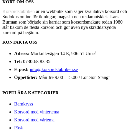
KORT OM OSS
Korsordsfabriken
är en webbutik som säljer kvalitativa korsord och
Sudokus online för tidningar, magasin och reklamutskick. Lars
Burman som började sin karriär som korsordsmakare redan 1980
står bakom de flesta korsord och gör även nya skräddarsydda
korsord på begäran.
KONTAKTA OSS
Adress:
Morkullevägen 14 E, 906 51 Umeå
Tel:
0730-68 83 35
E-post:
info@korsordsfabriken.se
Öppettider:
Mån-fre 9.00 - 15.00 / Lör-Sön Stängt
POPULÄRA KATEGORIER
Barnkryss
Korsord med vintertema
Korsord med vårtema
Påsk