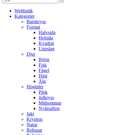
Webbutik
Kategorier
Barnkryss
Format
Halvsida
Helsida
Kvadrat
Uppslag
Djur
Björn
Fisk
Fågel
Häst
Älg
Högtider
Påsk
Julkryss
Midsommar
Nyårsafton
Jakt
Krypton
Natur
Rebusar