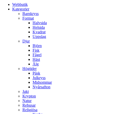
Webbutik
Kategorier
Barnkryss
Format
Halvsida
Helsida
Kvadrat
Uppslag
Djur
Björn
Fisk
Fågel
Häst
Älg
Högtider
Påsk
Julkryss
Midsommar
Nyårsafton
Jakt
Krypton
Natur
Rebusar
Religiösa