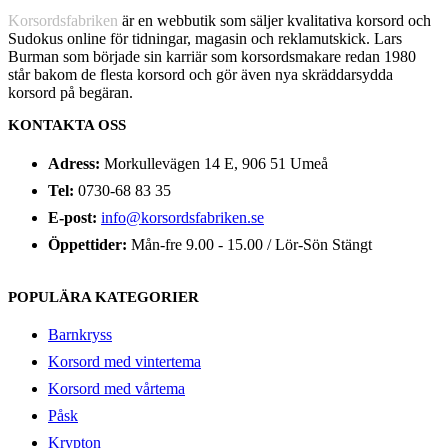
Korsordsfabriken
är en webbutik som säljer kvalitativa korsord och
Sudokus online för tidningar, magasin och reklamutskick. Lars
Burman som började sin karriär som korsordsmakare redan 1980
står bakom de flesta korsord och gör även nya skräddarsydda
korsord på begäran.
KONTAKTA OSS
Adress:
Morkullevägen 14 E, 906 51 Umeå
Tel:
0730-68 83 35
E-post:
info@korsordsfabriken.se
Öppettider:
Mån-fre 9.00 - 15.00 / Lör-Sön Stängt
POPULÄRA KATEGORIER
Barnkryss
Korsord med vintertema
Korsord med vårtema
Påsk
Krypton