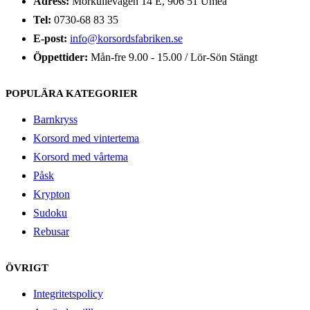
Adress:
Morkullevägen 14 E, 906 51 Umeå
Tel:
0730-68 83 35
E-post:
info@korsordsfabriken.se
Öppettider:
Mån-fre 9.00 - 15.00 / Lör-Sön Stängt
POPULÄRA KATEGORIER
Barnkryss
Korsord med vintertema
Korsord med vårtema
Påsk
Krypton
Sudoku
Rebusar
ÖVRIGT
Integritetspolicy