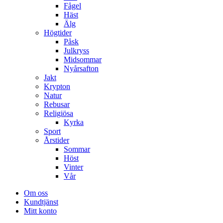
Fågel
Häst
Älg
Högtider
Påsk
Julkryss
Midsommar
Nyårsafton
Jakt
Krypton
Natur
Rebusar
Religiösa
Kyrka
Sport
Årstider
Sommar
Höst
Vinter
Vår
Om oss
Kundtjänst
Mitt konto