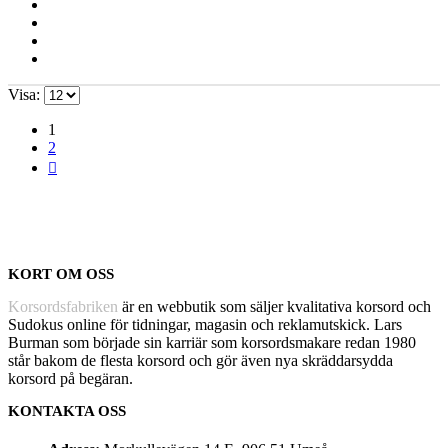
Visa:
1
2
KORT OM OSS
Korsordsfabriken
är en webbutik som säljer kvalitativa korsord och
Sudokus online för tidningar, magasin och reklamutskick. Lars
Burman som började sin karriär som korsordsmakare redan 1980
står bakom de flesta korsord och gör även nya skräddarsydda
korsord på begäran.
KONTAKTA OSS