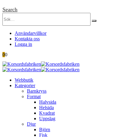
Search
Användarvillkor
Kontakta oss
Logga in
0
0
Webbutik
Kategorier
Barnkryss
Format
Halvsida
Helsida
Kvadrat
Uppslag
Djur
Björn
Fisk