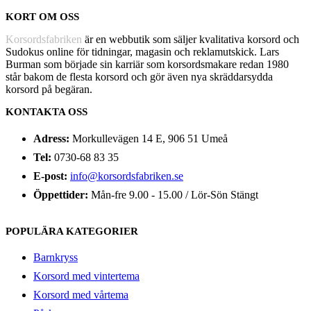
KORT OM OSS
Korsordsfabriken
är en webbutik som säljer kvalitativa korsord och
Sudokus online för tidningar, magasin och reklamutskick. Lars
Burman som började sin karriär som korsordsmakare redan 1980
står bakom de flesta korsord och gör även nya skräddarsydda
korsord på begäran.
KONTAKTA OSS
Adress:
Morkullevägen 14 E, 906 51 Umeå
Tel:
0730-68 83 35
E-post:
info@korsordsfabriken.se
Öppettider:
Mån-fre 9.00 - 15.00 / Lör-Sön Stängt
POPULÄRA KATEGORIER
Barnkryss
Korsord med vintertema
Korsord med vårtema