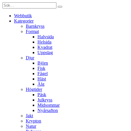
Webbutik
Kategorier
Barnkryss
Format
Halvsida
Helsida
Kvadrat
Uppslag
Djur
Björn
Fisk
Fågel
Häst
Älg
Högtider
Påsk
Julkryss
Midsommar
Nyårsafton
Jakt
Krypton
Natur