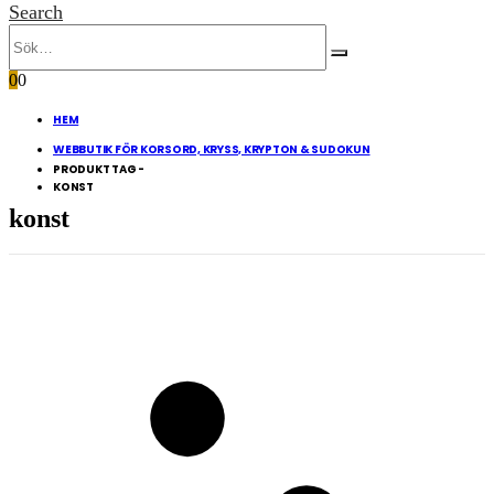
Search
0
0
HEM
WEBBUTIK FÖR KORSORD, KRYSS, KRYPTON & SUDOKUN
PRODUKT TAG -
KONST
konst