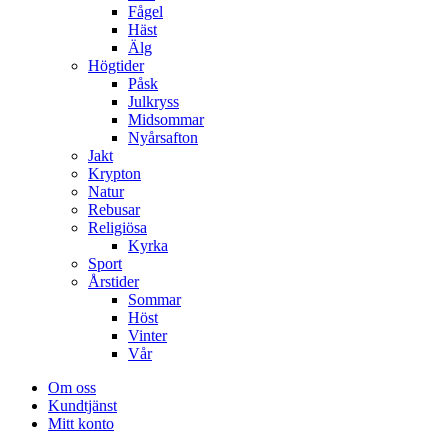
Fågel
Häst
Älg
Högtider
Påsk
Julkryss
Midsommar
Nyårsafton
Jakt
Krypton
Natur
Rebusar
Religiösa
Kyrka
Sport
Årstider
Sommar
Höst
Vinter
Vår
Om oss
Kundtjänst
Mitt konto