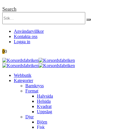
Search
Användarvillkor
Kontakta oss
Logga in
0
0
Webbutik
Kategorier
Barnkryss
Format
Halvsida
Helsida
Kvadrat
Uppslag
Djur
Björn
Fisk