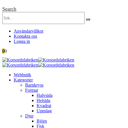
Search
Användarvillkor
Kontakta oss
Logga in
0
0
Webbutik
Kategorier
Barnkryss
Format
Halvsida
Helsida
Kvadrat
Uppslag
Djur
Björn
Fisk