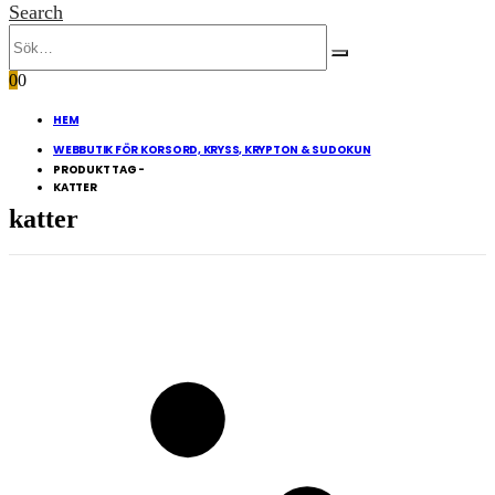
Search
0
0
HEM
WEBBUTIK FÖR KORSORD, KRYSS, KRYPTON & SUDOKUN
PRODUKT TAG -
KATTER
katter