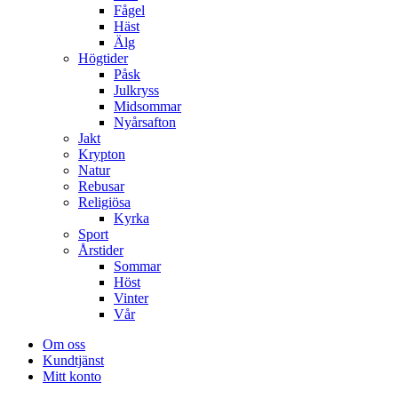
Fågel
Häst
Älg
Högtider
Påsk
Julkryss
Midsommar
Nyårsafton
Jakt
Krypton
Natur
Rebusar
Religiösa
Kyrka
Sport
Årstider
Sommar
Höst
Vinter
Vår
Om oss
Kundtjänst
Mitt konto