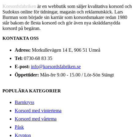
Korsordsfabriken
är en webbutik som säljer kvalitativa korsord och
Sudokus online för tidningar, magasin och reklamutskick. Lars
Burman som började sin karriär som korsordsmakare redan 1980
står bakom de flesta korsord och gör även nya skräddarsydda
korsord på begäran.
KONTAKTA OSS
Adress:
Morkullevägen 14 E, 906 51 Umeå
Tel:
0730-68 83 35
E-post:
info@korsordsfabriken.se
Öppettider:
Mån-fre 9.00 - 15.00 / Lör-Sön Stängt
POPULÄRA KATEGORIER
Barnkryss
Korsord med vintertema
Korsord med vårtema
Påsk
Krypton