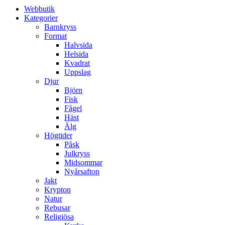
Webbutik
Kategorier
Barnkryss
Format
Halvsida
Helsida
Kvadrat
Uppslag
Djur
Björn
Fisk
Fågel
Häst
Älg
Högtider
Påsk
Julkryss
Midsommar
Nyårsafton
Jakt
Krypton
Natur
Rebusar
Religiösa