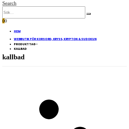
Search
0
0
HEM
WEBBUTIK FÖR KORSORD, KRYSS, KRYPTON & SUDOKUN
PRODUKT TAG -
KALLBAD
kallbad