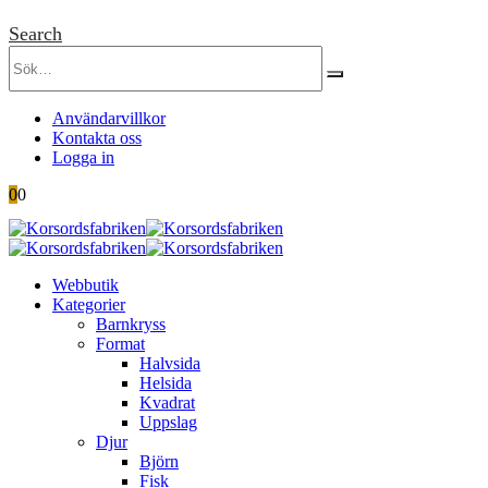
Search
Användarvillkor
Kontakta oss
Logga in
0
0
Webbutik
Kategorier
Barnkryss
Format
Halvsida
Helsida
Kvadrat
Uppslag
Djur
Björn
Fisk