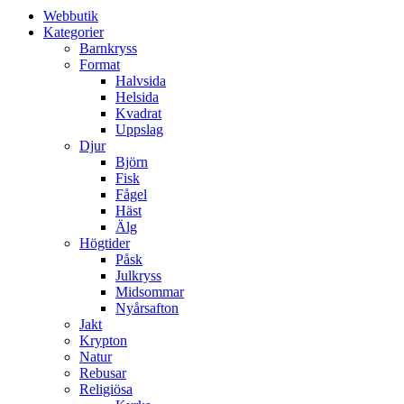
Webbutik
Kategorier
Barnkryss
Format
Halvsida
Helsida
Kvadrat
Uppslag
Djur
Björn
Fisk
Fågel
Häst
Älg
Högtider
Påsk
Julkryss
Midsommar
Nyårsafton
Jakt
Krypton
Natur
Rebusar
Religiösa