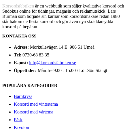
Korsordsfabriken
är en webbutik som säljer kvalitativa korsord och
Sudokus online för tidningar, magasin och reklamutskick. Lars
Burman som började sin karriär som korsordsmakare redan 1980
står bakom de flesta korsord och gör även nya skräddarsydda
korsord på begäran.
KONTAKTA OSS
Adress:
Morkullevägen 14 E, 906 51 Umeå
Tel:
0730-68 83 35
E-post:
info@korsordsfabriken.se
Öppettider:
Mån-fre 9.00 - 15.00 / Lör-Sön Stängt
POPULÄRA KATEGORIER
Barnkryss
Korsord med vintertema
Korsord med vårtema
Påsk
Krypton