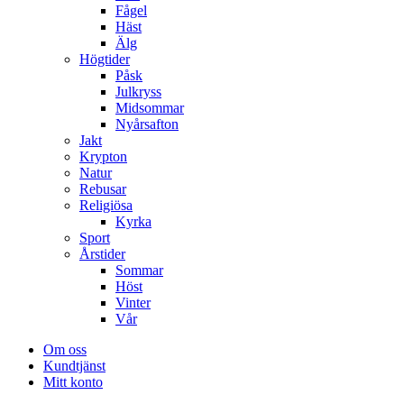
Fågel
Häst
Älg
Högtider
Påsk
Julkryss
Midsommar
Nyårsafton
Jakt
Krypton
Natur
Rebusar
Religiösa
Kyrka
Sport
Årstider
Sommar
Höst
Vinter
Vår
Om oss
Kundtjänst
Mitt konto