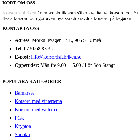
KORT OM OSS
Korsordsfabriken
är en webbutik som säljer kvalitativa korsord och 
flesta korsord och gör även nya skräddarsydda korsord på begäran.
KONTAKTA OSS
Adress:
Morkullevägen 14 E, 906 51 Umeå
Tel:
0730-68 83 35
E-post:
info@korsordsfabriken.se
Öppettider:
Mån-fre 9.00 - 15.00 / Lör-Sön Stängt
POPULÄRA KATEGORIER
Barnkryss
Korsord med vintertema
Korsord med vårtema
Påsk
Krypton
Sudoku