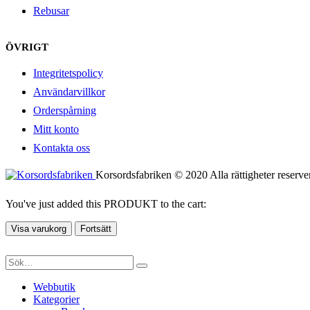
Rebusar
ÖVRIGT
Integritetspolicy
Användarvillkor
Orderspårning
Mitt konto
Kontakta oss
Korsordsfabriken © 2020 Alla rättigheter reserve
You've just added this PRODUKT to the cart:
Visa varukorg
Fortsätt
Webbutik
Kategorier