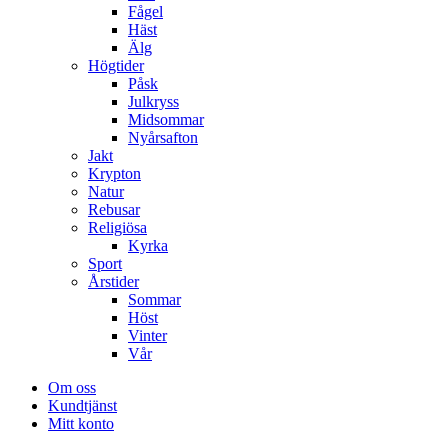
Fågel
Häst
Älg
Högtider
Påsk
Julkryss
Midsommar
Nyårsafton
Jakt
Krypton
Natur
Rebusar
Religiösa
Kyrka
Sport
Årstider
Sommar
Höst
Vinter
Vår
Om oss
Kundtjänst
Mitt konto