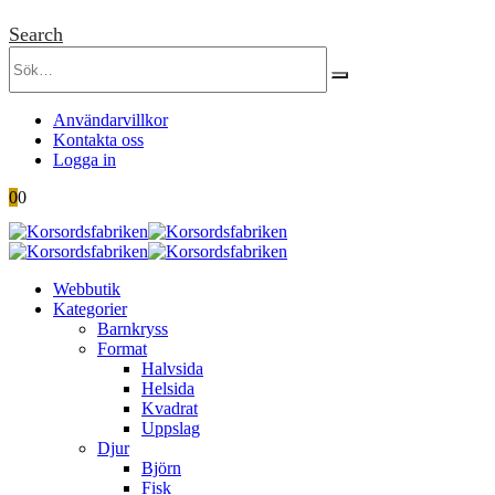
Search
Användarvillkor
Kontakta oss
Logga in
0
0
Webbutik
Kategorier
Barnkryss
Format
Halvsida
Helsida
Kvadrat
Uppslag
Djur
Björn
Fisk