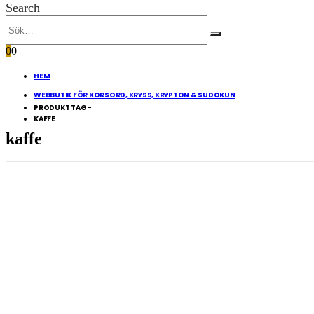
Search
0
0
HEM
WEBBUTIK FÖR KORSORD, KRYSS, KRYPTON & SUDOKUN
PRODUKT TAG -
KAFFE
kaffe