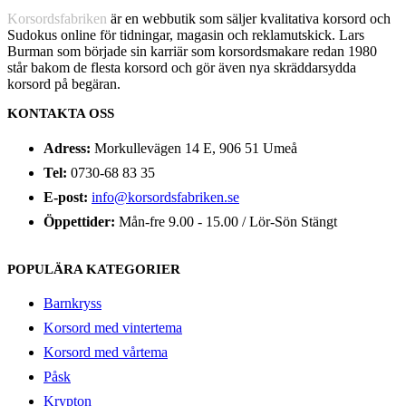
Korsordsfabriken
är en webbutik som säljer kvalitativa korsord och
Sudokus online för tidningar, magasin och reklamutskick. Lars
Burman som började sin karriär som korsordsmakare redan 1980
står bakom de flesta korsord och gör även nya skräddarsydda
korsord på begäran.
KONTAKTA OSS
Adress:
Morkullevägen 14 E, 906 51 Umeå
Tel:
0730-68 83 35
E-post:
info@korsordsfabriken.se
Öppettider:
Mån-fre 9.00 - 15.00 / Lör-Sön Stängt
POPULÄRA KATEGORIER
Barnkryss
Korsord med vintertema
Korsord med vårtema
Påsk
Krypton