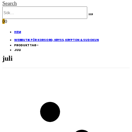
Search
0
0
HEM
WEBBUTIK FÖR KORSORD, KRYSS, KRYPTON & SUDOKUN
PRODUKT TAG -
JULI
juli