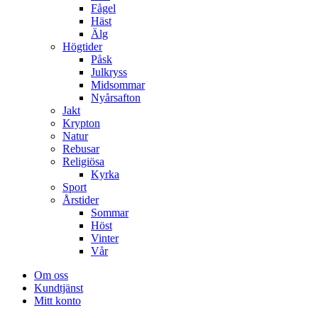
Fågel
Häst
Älg
Högtider
Påsk
Julkryss
Midsommar
Nyårsafton
Jakt
Krypton
Natur
Rebusar
Religiösa
Kyrka
Sport
Årstider
Sommar
Höst
Vinter
Vår
Om oss
Kundtjänst
Mitt konto