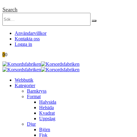
Search
Användarvillkor
Kontakta oss
Logga in
0
0
Webbutik
Kategorier
Barnkryss
Format
Halvsida
Helsida
Kvadrat
Uppslag
Djur
Björn
Fisk