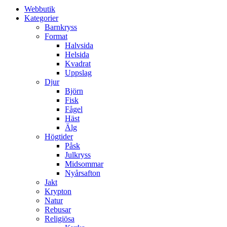
Webbutik
Kategorier
Barnkryss
Format
Halvsida
Helsida
Kvadrat
Uppslag
Djur
Björn
Fisk
Fågel
Häst
Älg
Högtider
Påsk
Julkryss
Midsommar
Nyårsafton
Jakt
Krypton
Natur
Rebusar
Religiösa