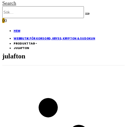
Search
0
0
HEM
WEBBUTIK FÖR KORSORD, KRYSS, KRYPTON & SUDOKUN
PRODUKT TAG -
JULAFTON
julafton