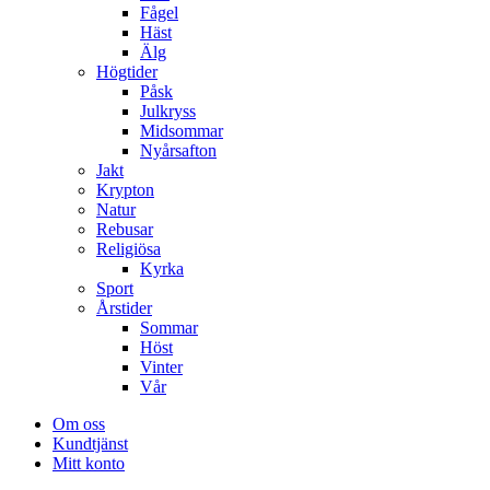
Fågel
Häst
Älg
Högtider
Påsk
Julkryss
Midsommar
Nyårsafton
Jakt
Krypton
Natur
Rebusar
Religiösa
Kyrka
Sport
Årstider
Sommar
Höst
Vinter
Vår
Om oss
Kundtjänst
Mitt konto