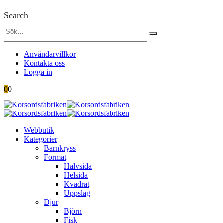
Search
Användarvillkor
Kontakta oss
Logga in
0
0
Webbutik
Kategorier
Barnkryss
Format
Halvsida
Helsida
Kvadrat
Uppslag
Djur
Björn
Fisk