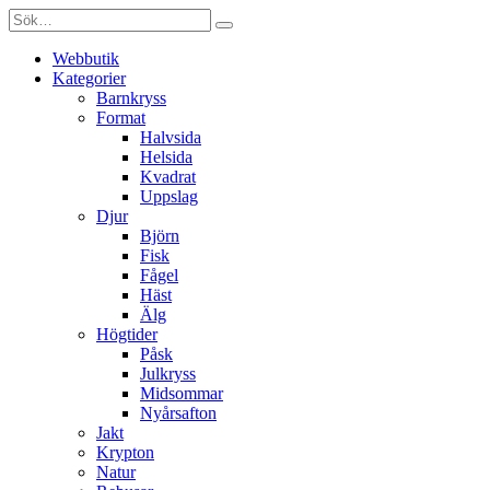
Webbutik
Kategorier
Barnkryss
Format
Halvsida
Helsida
Kvadrat
Uppslag
Djur
Björn
Fisk
Fågel
Häst
Älg
Högtider
Påsk
Julkryss
Midsommar
Nyårsafton
Jakt
Krypton
Natur