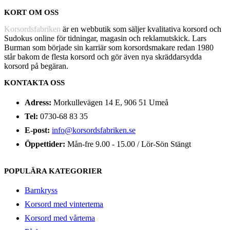
KORT OM OSS
Korsordsfabriken
är en webbutik som säljer kvalitativa korsord och
Sudokus online för tidningar, magasin och reklamutskick. Lars
Burman som började sin karriär som korsordsmakare redan 1980
står bakom de flesta korsord och gör även nya skräddarsydda
korsord på begäran.
KONTAKTA OSS
Adress:
Morkullevägen 14 E, 906 51 Umeå
Tel:
0730-68 83 35
E-post:
info@korsordsfabriken.se
Öppettider:
Mån-fre 9.00 - 15.00 / Lör-Sön Stängt
POPULÄRA KATEGORIER
Barnkryss
Korsord med vintertema
Korsord med vårtema