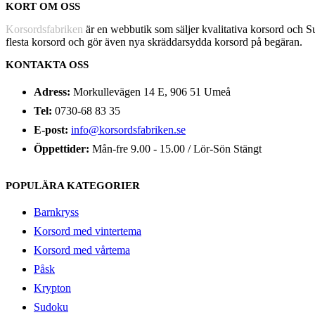
KORT OM OSS
Korsordsfabriken
är en webbutik som säljer kvalitativa korsord och 
flesta korsord och gör även nya skräddarsydda korsord på begäran.
KONTAKTA OSS
Adress:
Morkullevägen 14 E, 906 51 Umeå
Tel:
0730-68 83 35
E-post:
info@korsordsfabriken.se
Öppettider:
Mån-fre 9.00 - 15.00 / Lör-Sön Stängt
POPULÄRA KATEGORIER
Barnkryss
Korsord med vintertema
Korsord med vårtema
Påsk
Krypton
Sudoku