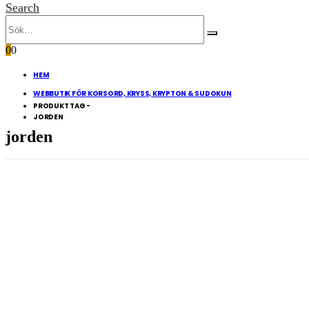
Search
0
0
HEM
WEBBUTIK FÖR KORSORD, KRYSS, KRYPTON & SUDOKUN
PRODUKT TAG -
JORDEN
jorden