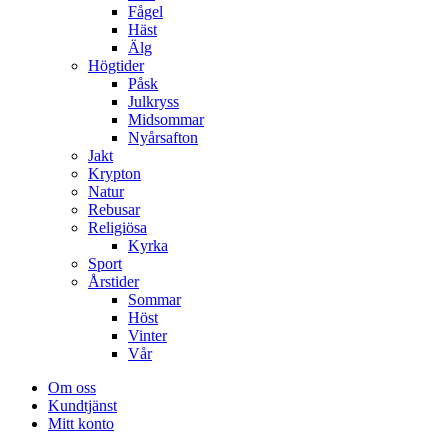
Fågel
Häst
Älg
Högtider
Påsk
Julkryss
Midsommar
Nyårsafton
Jakt
Krypton
Natur
Rebusar
Religiösa
Kyrka
Sport
Årstider
Sommar
Höst
Vinter
Vår
Om oss
Kundtjänst
Mitt konto