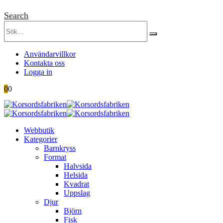
Search
Användarvillkor
Kontakta oss
Logga in
0
0
Webbutik
Kategorier
Barnkryss
Format
Halvsida
Helsida
Kvadrat
Uppslag
Djur
Björn
Fisk