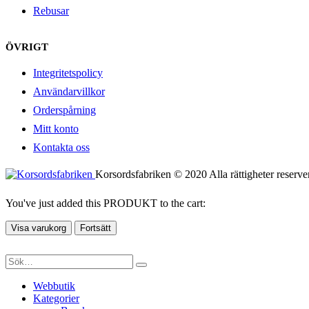
Rebusar
ÖVRIGT
Integritetspolicy
Användarvillkor
Orderspårning
Mitt konto
Kontakta oss
Korsordsfabriken © 2020 Alla rättigheter reserve
You've just added this PRODUKT to the cart:
Visa varukorg
Fortsätt
Webbutik
Kategorier