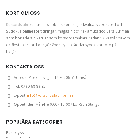
KORT OM OSS
Korsordsfabriken
är en webbutik som säljer kvalitativa korsord och
Sudokus online för tidningar, magasin och reklamutskick. Lars Burman
som började sin karriär som korsordsmakare redan 1980 står bakom
de flesta korsord och gör även nya skräddarsydda korsord på
begäran.
KONTAKTA OSS
Adress:
Morkullevägen 14 E, 906 51 Umeå
Tel:
0730-68 83 35
E-post:
info@korsordsfabriken.se
Öppettider:
Mån-fre 9.00 - 15.00 / Lör-Sön Stängt
POPULÄRA KATEGORIER
Barnkryss