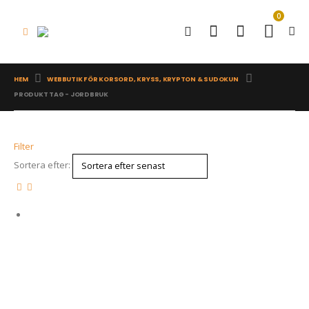
0
HEM
WEBBUTIK FÖR KORSORD, KRYSS, KRYPTON & SUDOKUN
PRODUKT TAG -
JORDBRUK
Filter
Sortera efter: