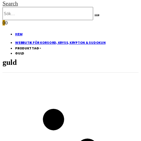
Search
0
0
HEM
WEBBUTIK FÖR KORSORD, KRYSS, KRYPTON & SUDOKUN
PRODUKT TAG -
GULD
guld