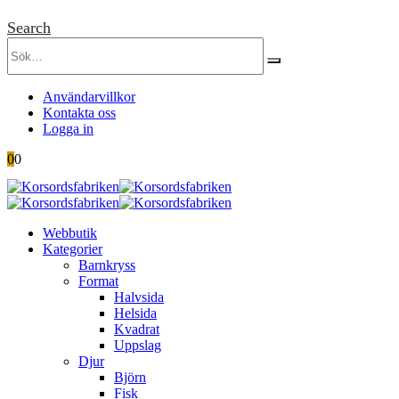
Search
Användarvillkor
Kontakta oss
Logga in
0
0
Webbutik
Kategorier
Barnkryss
Format
Halvsida
Helsida
Kvadrat
Uppslag
Djur
Björn
Fisk