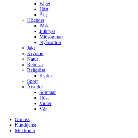
Fågel
Häst
Älg
Högtider
Påsk
Julkryss
Midsommar
Nyårsafton
Jakt
Krypton
Natur
Rebusar
Religiösa
Kyrka
Sport
Årstider
Sommar
Höst
Vinter
Vår
Om oss
Kundtjänst
Mitt konto