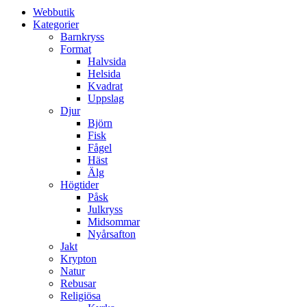
Webbutik
Kategorier
Barnkryss
Format
Halvsida
Helsida
Kvadrat
Uppslag
Djur
Björn
Fisk
Fågel
Häst
Älg
Högtider
Påsk
Julkryss
Midsommar
Nyårsafton
Jakt
Krypton
Natur
Rebusar
Religiösa