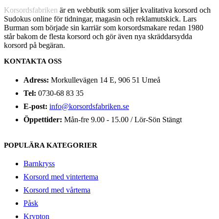
Korsordsfabriken
är en webbutik som säljer kvalitativa korsord och
Sudokus online för tidningar, magasin och reklamutskick. Lars
Burman som började sin karriär som korsordsmakare redan 1980
står bakom de flesta korsord och gör även nya skräddarsydda
korsord på begäran.
KONTAKTA OSS
Adress:
Morkullevägen 14 E, 906 51 Umeå
Tel:
0730-68 83 35
E-post:
info@korsordsfabriken.se
Öppettider:
Mån-fre 9.00 - 15.00 / Lör-Sön Stängt
POPULÄRA KATEGORIER
Barnkryss
Korsord med vintertema
Korsord med vårtema
Påsk
Krypton