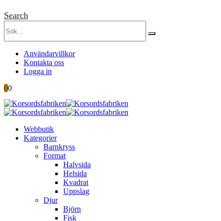
Search
Användarvillkor
Kontakta oss
Logga in
0
0
Webbutik
Kategorier
Barnkryss
Format
Halvsida
Helsida
Kvadrat
Uppslag
Djur
Björn
Fisk