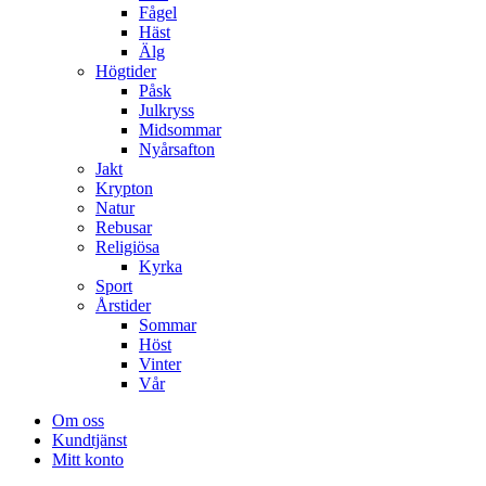
Fågel
Häst
Älg
Högtider
Påsk
Julkryss
Midsommar
Nyårsafton
Jakt
Krypton
Natur
Rebusar
Religiösa
Kyrka
Sport
Årstider
Sommar
Höst
Vinter
Vår
Om oss
Kundtjänst
Mitt konto