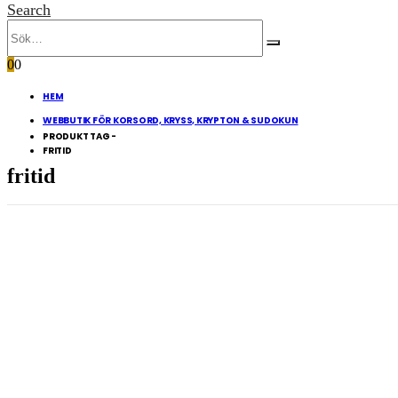
Search
0
0
HEM
WEBBUTIK FÖR KORSORD, KRYSS, KRYPTON & SUDOKUN
PRODUKT TAG -
FRITID
fritid