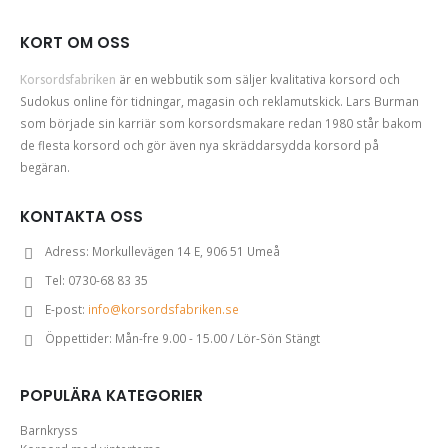
KORT OM OSS
Korsordsfabriken
är en webbutik som säljer kvalitativa korsord och
Sudokus online för tidningar, magasin och reklamutskick. Lars Burman
som började sin karriär som korsordsmakare redan 1980 står bakom
de flesta korsord och gör även nya skräddarsydda korsord på
begäran.
KONTAKTA OSS
Adress:
Morkullevägen 14 E, 906 51 Umeå
Tel:
0730-68 83 35
E-post:
info@korsordsfabriken.se
Öppettider:
Mån-fre 9.00 - 15.00 / Lör-Sön Stängt
POPULÄRA KATEGORIER
Barnkryss