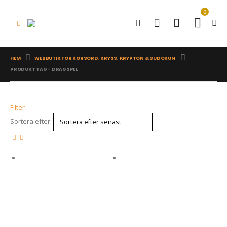
0
HEM
WEBBUTIK FÖR KORSORD, KRYSS, KRYPTON & SUDOKUN
PRODUKT TAG -
DRAGSPEL
Filter
Sortera efter: