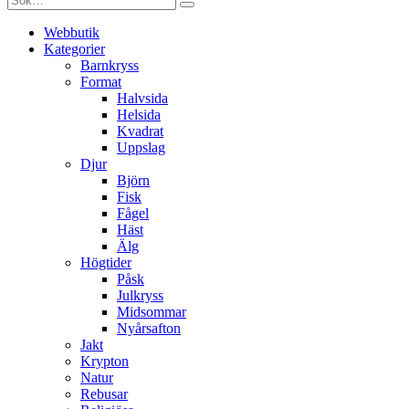
Webbutik
Kategorier
Barnkryss
Format
Halvsida
Helsida
Kvadrat
Uppslag
Djur
Björn
Fisk
Fågel
Häst
Älg
Högtider
Påsk
Julkryss
Midsommar
Nyårsafton
Jakt
Krypton
Natur
Rebusar