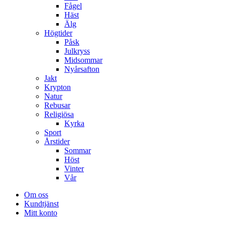
Fågel
Häst
Älg
Högtider
Påsk
Julkryss
Midsommar
Nyårsafton
Jakt
Krypton
Natur
Rebusar
Religiösa
Kyrka
Sport
Årstider
Sommar
Höst
Vinter
Vår
Om oss
Kundtjänst
Mitt konto