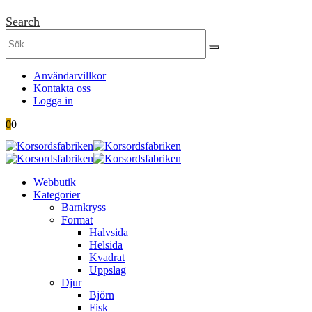
Search
Användarvillkor
Kontakta oss
Logga in
0
0
Webbutik
Kategorier
Barnkryss
Format
Halvsida
Helsida
Kvadrat
Uppslag
Djur
Björn
Fisk