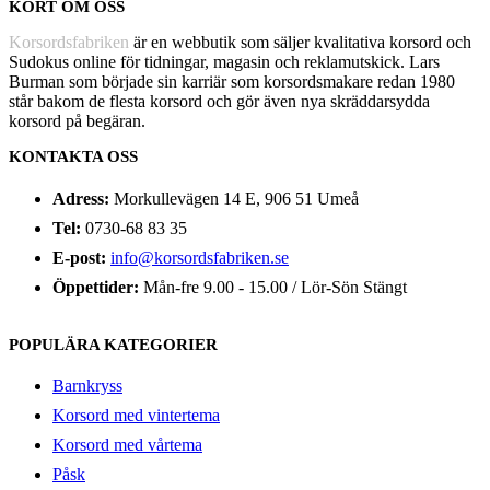
KORT OM OSS
Korsordsfabriken
är en webbutik som säljer kvalitativa korsord och
Sudokus online för tidningar, magasin och reklamutskick. Lars
Burman som började sin karriär som korsordsmakare redan 1980
står bakom de flesta korsord och gör även nya skräddarsydda
korsord på begäran.
KONTAKTA OSS
Adress:
Morkullevägen 14 E, 906 51 Umeå
Tel:
0730-68 83 35
E-post:
info@korsordsfabriken.se
Öppettider:
Mån-fre 9.00 - 15.00 / Lör-Sön Stängt
POPULÄRA KATEGORIER
Barnkryss
Korsord med vintertema
Korsord med vårtema
Påsk