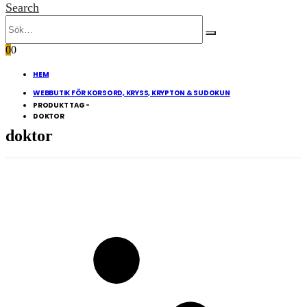
Search
0
0
HEM
WEBBUTIK FÖR KORSORD, KRYSS, KRYPTON & SUDOKUN
PRODUKT TAG -
DOKTOR
doktor