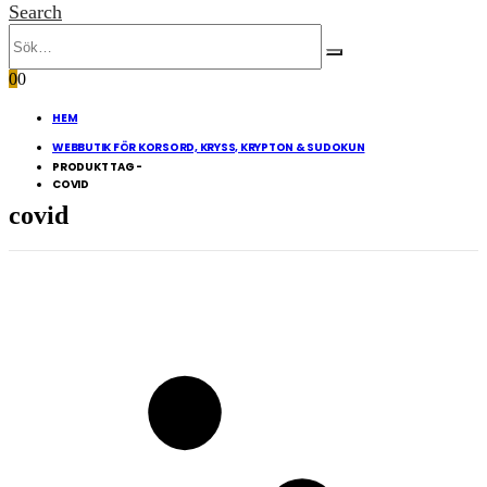
Search
0
0
HEM
WEBBUTIK FÖR KORSORD, KRYSS, KRYPTON & SUDOKUN
PRODUKT TAG -
COVID
covid