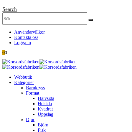
Search
Användarvillkor
Kontakta oss
Logga in
0
0
Webbutik
Kategorier
Barnkryss
Format
Halvsida
Helsida
Kvadrat
Uppslag
Djur
Björn
Fisk