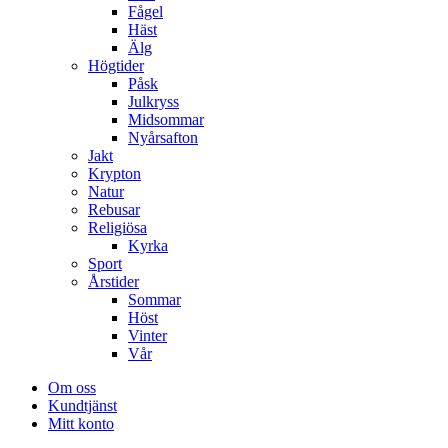
Fågel
Häst
Älg
Högtider
Påsk
Julkryss
Midsommar
Nyårsafton
Jakt
Krypton
Natur
Rebusar
Religiösa
Kyrka
Sport
Årstider
Sommar
Höst
Vinter
Vår
Om oss
Kundtjänst
Mitt konto