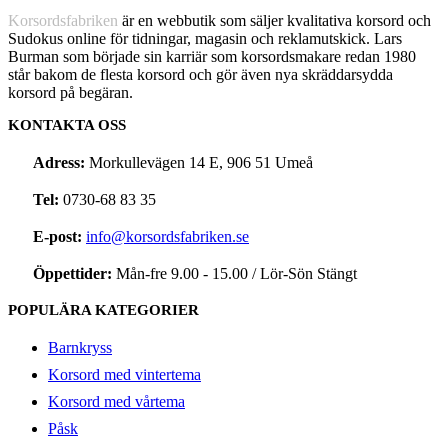
Korsordsfabriken
är en webbutik som säljer kvalitativa korsord och
Sudokus online för tidningar, magasin och reklamutskick. Lars
Burman som började sin karriär som korsordsmakare redan 1980
står bakom de flesta korsord och gör även nya skräddarsydda
korsord på begäran.
KONTAKTA OSS
Adress:
Morkullevägen 14 E, 906 51 Umeå
Tel:
0730-68 83 35
E-post:
info@korsordsfabriken.se
Öppettider:
Mån-fre 9.00 - 15.00 / Lör-Sön Stängt
POPULÄRA KATEGORIER
Barnkryss
Korsord med vintertema
Korsord med vårtema
Påsk