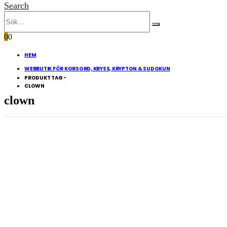
Search
0
0
HEM
WEBBUTIK FÖR KORSORD, KRYSS, KRYPTON & SUDOKUN
PRODUKT TAG -
CLOWN
clown