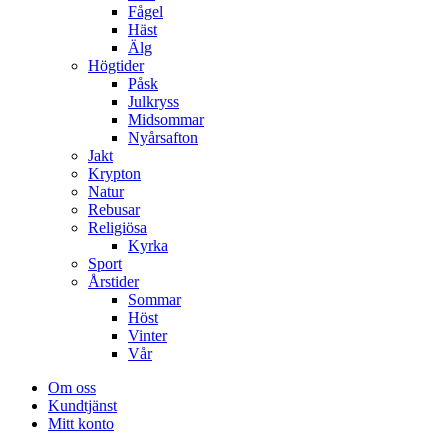
Fågel
Häst
Älg
Högtider
Påsk
Julkryss
Midsommar
Nyårsafton
Jakt
Krypton
Natur
Rebusar
Religiösa
Kyrka
Sport
Årstider
Sommar
Höst
Vinter
Vår
Om oss
Kundtjänst
Mitt konto