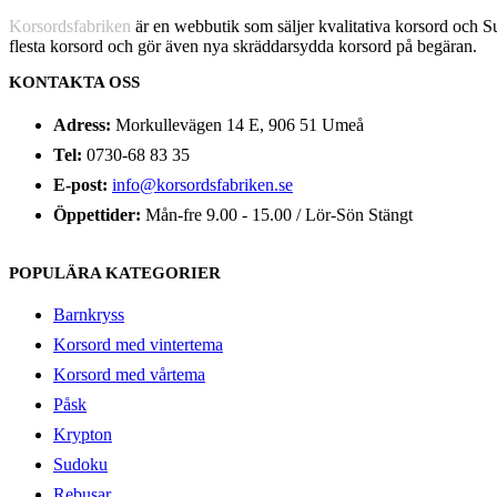
Korsordsfabriken
är en webbutik som säljer kvalitativa korsord och 
flesta korsord och gör även nya skräddarsydda korsord på begäran.
KONTAKTA OSS
Adress:
Morkullevägen 14 E, 906 51 Umeå
Tel:
0730-68 83 35
E-post:
info@korsordsfabriken.se
Öppettider:
Mån-fre 9.00 - 15.00 / Lör-Sön Stängt
POPULÄRA KATEGORIER
Barnkryss
Korsord med vintertema
Korsord med vårtema
Påsk
Krypton
Sudoku
Rebusar