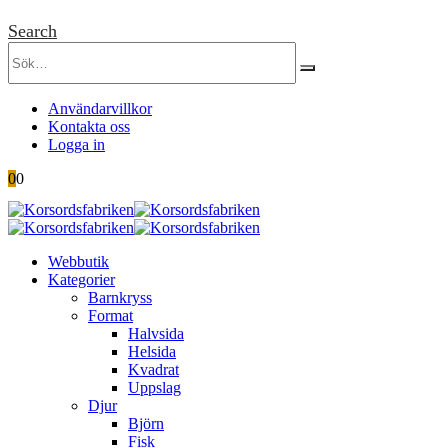
Search
Användarvillkor
Kontakta oss
Logga in
0
0
Webbutik
Kategorier
Barnkryss
Format
Halvsida
Helsida
Kvadrat
Uppslag
Djur
Björn
Fisk