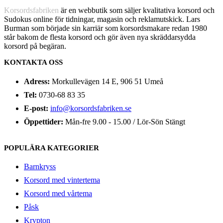
Korsordsfabriken
är en webbutik som säljer kvalitativa korsord och
Sudokus online för tidningar, magasin och reklamutskick. Lars
Burman som började sin karriär som korsordsmakare redan 1980
står bakom de flesta korsord och gör även nya skräddarsydda
korsord på begäran.
KONTAKTA OSS
Adress:
Morkullevägen 14 E, 906 51 Umeå
Tel:
0730-68 83 35
E-post:
info@korsordsfabriken.se
Öppettider:
Mån-fre 9.00 - 15.00 / Lör-Sön Stängt
POPULÄRA KATEGORIER
Barnkryss
Korsord med vintertema
Korsord med vårtema
Påsk
Krypton