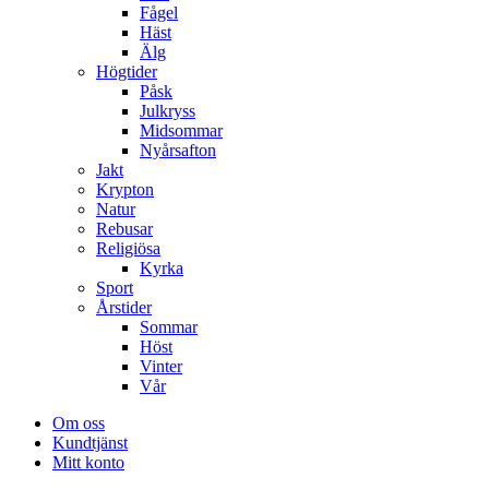
Fågel
Häst
Älg
Högtider
Påsk
Julkryss
Midsommar
Nyårsafton
Jakt
Krypton
Natur
Rebusar
Religiösa
Kyrka
Sport
Årstider
Sommar
Höst
Vinter
Vår
Om oss
Kundtjänst
Mitt konto