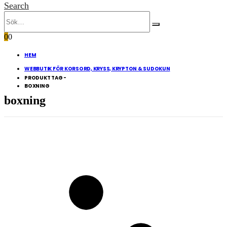
Search
0
0
HEM
WEBBUTIK FÖR KORSORD, KRYSS, KRYPTON & SUDOKUN
PRODUKT TAG -
BOXNING
boxning