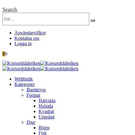
Search
Användarvillkor
Kontakta oss
Logga in
0
0
Webbutik
Kategorier
Barnkryss
Format
Halvsida
Helsida
Kvadrat
Uppslag
Djur
Björn
Fisk