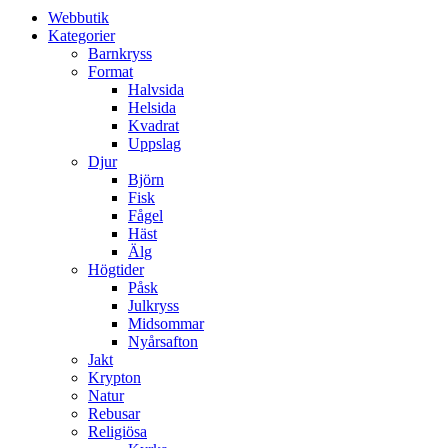
Webbutik
Kategorier
Barnkryss
Format
Halvsida
Helsida
Kvadrat
Uppslag
Djur
Björn
Fisk
Fågel
Häst
Älg
Högtider
Påsk
Julkryss
Midsommar
Nyårsafton
Jakt
Krypton
Natur
Rebusar
Religiösa