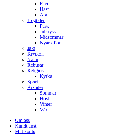
Fågel
Häst
Älg
Högtider
Påsk
Julkryss
Midsommar
Nyårsafton
Jakt
Krypton
Natur
Rebusar
Religiösa
Kyrka
Sport
Årstider
Sommar
Höst
Vinter
Vår
Om oss
Kundtjänst
Mitt konto