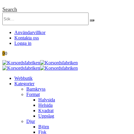
Search
Användarvillkor
Kontakta oss
Logga in
0
0
Webbutik
Kategorier
Barnkryss
Format
Halvsida
Helsida
Kvadrat
Uppslag
Djur
Björn
Fisk