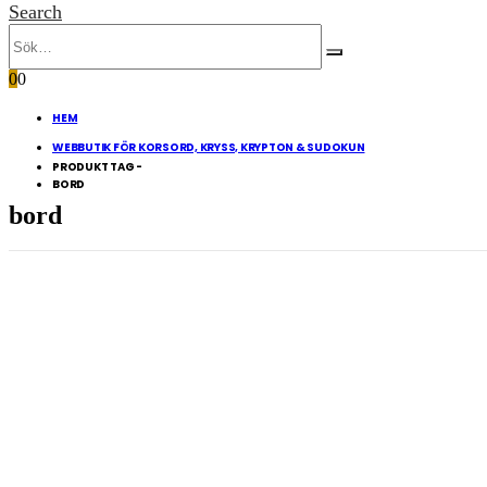
Search
0
0
HEM
WEBBUTIK FÖR KORSORD, KRYSS, KRYPTON & SUDOKUN
PRODUKT TAG -
BORD
bord