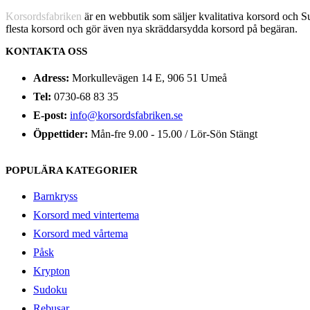
Korsordsfabriken
är en webbutik som säljer kvalitativa korsord och 
flesta korsord och gör även nya skräddarsydda korsord på begäran.
KONTAKTA OSS
Adress:
Morkullevägen 14 E, 906 51 Umeå
Tel:
0730-68 83 35
E-post:
info@korsordsfabriken.se
Öppettider:
Mån-fre 9.00 - 15.00 / Lör-Sön Stängt
POPULÄRA KATEGORIER
Barnkryss
Korsord med vintertema
Korsord med vårtema
Påsk
Krypton
Sudoku
Rebusar