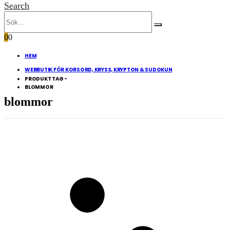
Search
0
0
HEM
WEBBUTIK FÖR KORSORD, KRYSS, KRYPTON & SUDOKUN
PRODUKT TAG -
BLOMMOR
blommor