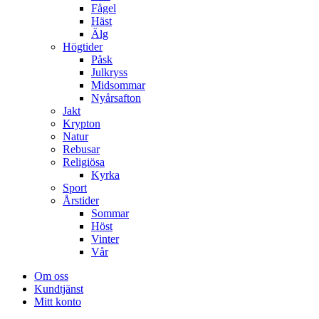
Fågel
Häst
Älg
Högtider
Påsk
Julkryss
Midsommar
Nyårsafton
Jakt
Krypton
Natur
Rebusar
Religiösa
Kyrka
Sport
Årstider
Sommar
Höst
Vinter
Vår
Om oss
Kundtjänst
Mitt konto