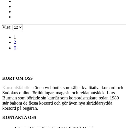
Visa:
1
2
KORT OM OSS
Korsordsfabriken
är en webbutik som säljer kvalitativa korsord och
Sudokus online för tidningar, magasin och reklamutskick. Lars
Burman som började sin karriär som korsordsmakare redan 1980
står bakom de flesta korsord och gör även nya skräddarsydda
korsord på begäran.
KONTAKTA OSS