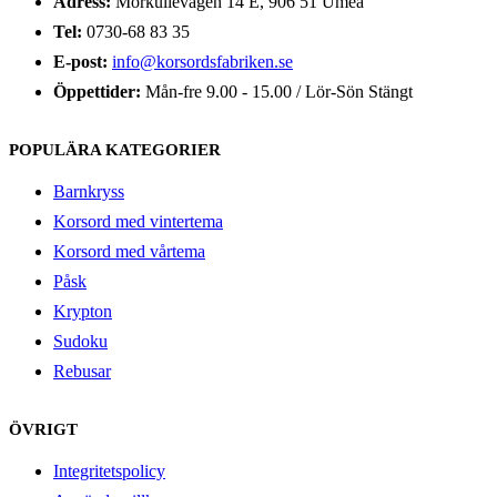
Adress:
Morkullevägen 14 E, 906 51 Umeå
Tel:
0730-68 83 35
E-post:
info@korsordsfabriken.se
Öppettider:
Mån-fre 9.00 - 15.00 / Lör-Sön Stängt
POPULÄRA KATEGORIER
Barnkryss
Korsord med vintertema
Korsord med vårtema
Påsk
Krypton
Sudoku
Rebusar
ÖVRIGT
Integritetspolicy