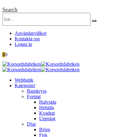
Search
Användarvillkor
Kontakta oss
Logga in
0
0
Webbutik
Kategorier
Barnkryss
Format
Halvsida
Helsida
Kvadrat
Uppslag
Djur
Björn
Fisk