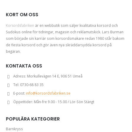
KORT OM OSS
Korsordsfabriken
är en webbutik som säljer kvalitativa korsord och
Sudokus online för tidningar, magasin och reklamutskick. Lars Burman
som började sin karriär som korsordsmakare redan 1980 står bakom
de flesta korsord och gör även nya skräddarsydda korsord på
begäran.
KONTAKTA OSS
Adress:
Morkullevägen 14 E, 906 51 Umeå
Tel:
0730-68 83 35
E-post:
info@korsordsfabriken.se
Öppettider:
Mån-fre 9.00 - 15.00 / Lör-Sön Stängt
POPULÄRA KATEGORIER
Barnkryss