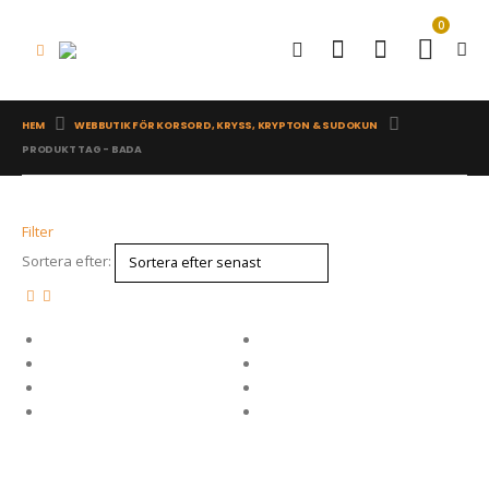
0
HEM
WEBBUTIK FÖR KORSORD, KRYSS, KRYPTON & SUDOKUN
PRODUKT TAG -
BADA
Filter
Sortera efter: