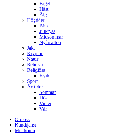
Fågel
Häst
Älg
Högtider
Påsk
Julkryss
Midsommar
Nyårsafton
Jakt
Krypton
Natur
Rebusar
Religiösa
Kyrka
Sport
Årstider
Sommar
Höst
Vinter
Vår
Om oss
Kundtjänst
Mitt konto