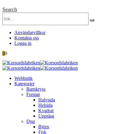
Search
Användarvillkor
Kontakta oss
Logga in
0
0
Webbutik
Kategorier
Barnkryss
Format
Halvsida
Helsida
Kvadrat
Uppslag
Djur
Björn
Fisk