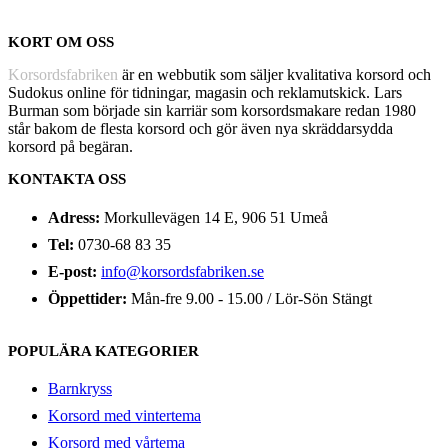
KORT OM OSS
Korsordsfabriken
är en webbutik som säljer kvalitativa korsord och
Sudokus online för tidningar, magasin och reklamutskick. Lars
Burman som började sin karriär som korsordsmakare redan 1980
står bakom de flesta korsord och gör även nya skräddarsydda
korsord på begäran.
KONTAKTA OSS
Adress:
Morkullevägen 14 E, 906 51 Umeå
Tel:
0730-68 83 35
E-post:
info@korsordsfabriken.se
Öppettider:
Mån-fre 9.00 - 15.00 / Lör-Sön Stängt
POPULÄRA KATEGORIER
Barnkryss
Korsord med vintertema
Korsord med vårtema