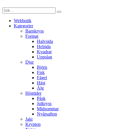
Webbutik
Kategorier
Barnkryss
Format
Halvsida
Helsida
Kvadrat
Uppslag
Djur
Björn
Fisk
Fågel
Häst
Älg
Högtider
Påsk
Julkryss
Midsommar
Nyårsafton
Jakt
Krypton