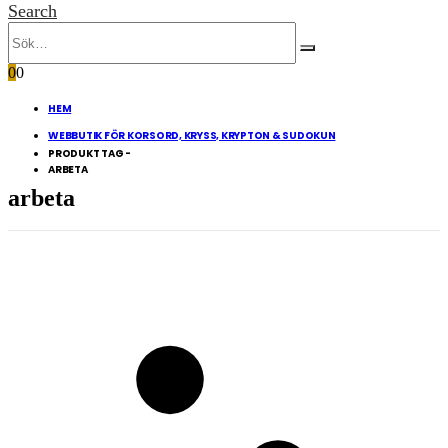
Search
0
0
HEM
WEBBUTIK FÖR KORSORD, KRYSS, KRYPTON & SUDOKUN
PRODUKT TAG -
ARBETA
arbeta