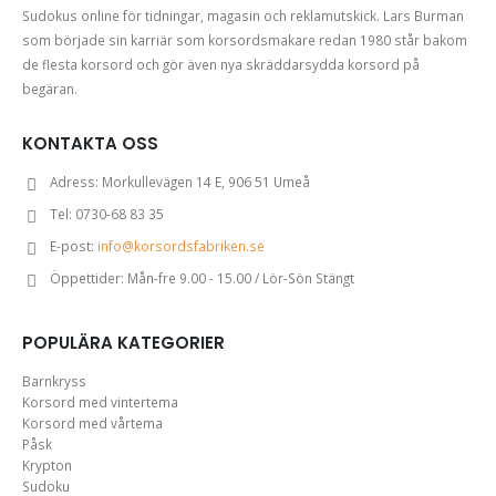
Sudokus online för tidningar, magasin och reklamutskick. Lars Burman
som började sin karriär som korsordsmakare redan 1980 står bakom
de flesta korsord och gör även nya skräddarsydda korsord på
begäran.
KONTAKTA OSS
Adress:
Morkullevägen 14 E, 906 51 Umeå
Tel:
0730-68 83 35
E-post:
info@korsordsfabriken.se
Öppettider:
Mån-fre 9.00 - 15.00 / Lör-Sön Stängt
POPULÄRA KATEGORIER
Barnkryss
Korsord med vintertema
Korsord med vårtema
Påsk
Krypton
Sudoku