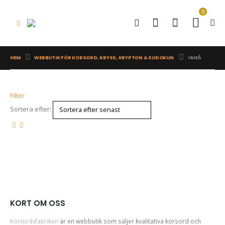
0
HEM
WEBBUTIK FÖR KORSORD, KRYSS, KRYPTON & SUDOKUN
UMEÅ
Filter
Sortera efter:
KORT OM OSS
Korsordsfabriken
är en webbutik som säljer kvalitativa korsord och