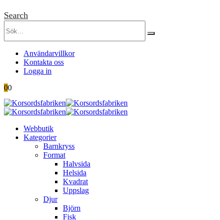
Search
Användarvillkor
Kontakta oss
Logga in
0
0
Webbutik
Kategorier
Barnkryss
Format
Halvsida
Helsida
Kvadrat
Uppslag
Djur
Björn
Fisk