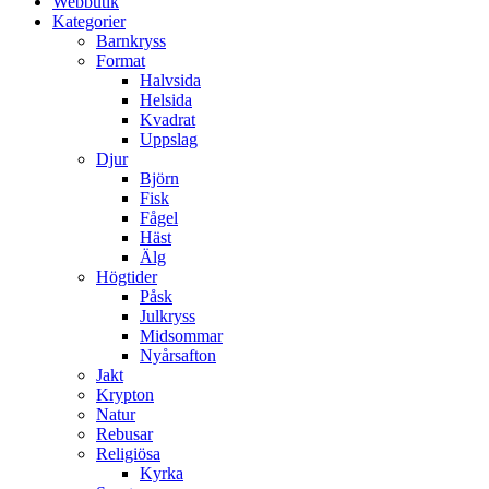
Webbutik
Kategorier
Barnkryss
Format
Halvsida
Helsida
Kvadrat
Uppslag
Djur
Björn
Fisk
Fågel
Häst
Älg
Högtider
Påsk
Julkryss
Midsommar
Nyårsafton
Jakt
Krypton
Natur
Rebusar
Religiösa
Kyrka