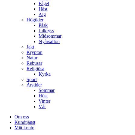
Fågel
Häst
Älg
Högtider
Påsk
Julkryss
Midsommar
Nyårsafton
Jakt
Krypton
Natur
Rebusar
Religiösa
Kyrka
Sport
Årstider
Sommar
Höst
Vinter
Vår
Om oss
Kundtjänst
Mitt konto