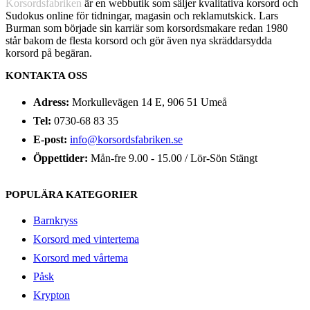
Korsordsfabriken
är en webbutik som säljer kvalitativa korsord och
Sudokus online för tidningar, magasin och reklamutskick. Lars
Burman som började sin karriär som korsordsmakare redan 1980
står bakom de flesta korsord och gör även nya skräddarsydda
korsord på begäran.
KONTAKTA OSS
Adress:
Morkullevägen 14 E, 906 51 Umeå
Tel:
0730-68 83 35
E-post:
info@korsordsfabriken.se
Öppettider:
Mån-fre 9.00 - 15.00 / Lör-Sön Stängt
POPULÄRA KATEGORIER
Barnkryss
Korsord med vintertema
Korsord med vårtema
Påsk
Krypton