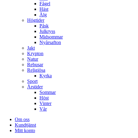
Fågel
Häst
Älg
Högtider
Påsk
Julkryss
Midsommar
Nyårsafton
Jakt
Krypton
Natur
Rebusar
Religiösa
Kyrka
Sport
Årstider
Sommar
Höst
Vinter
Vår
Om oss
Kundtjänst
Mitt konto