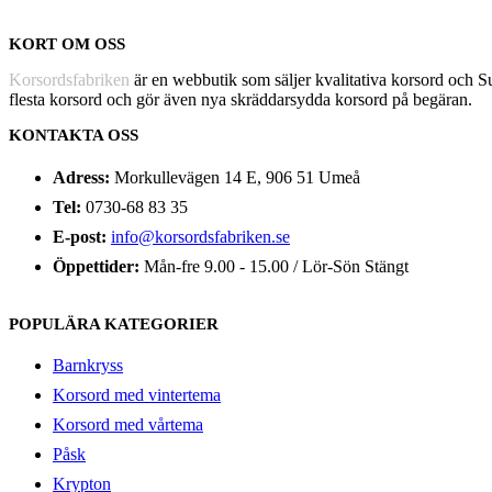
KORT OM OSS
Korsordsfabriken
är en webbutik som säljer kvalitativa korsord och 
flesta korsord och gör även nya skräddarsydda korsord på begäran.
KONTAKTA OSS
Adress:
Morkullevägen 14 E, 906 51 Umeå
Tel:
0730-68 83 35
E-post:
info@korsordsfabriken.se
Öppettider:
Mån-fre 9.00 - 15.00 / Lör-Sön Stängt
POPULÄRA KATEGORIER
Barnkryss
Korsord med vintertema
Korsord med vårtema
Påsk
Krypton