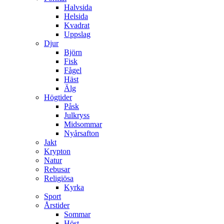
Halvsida
Helsida
Kvadrat
Uppslag
Djur
Björn
Fisk
Fågel
Häst
Älg
Högtider
Påsk
Julkryss
Midsommar
Nyårsafton
Jakt
Krypton
Natur
Rebusar
Religiösa
Kyrka
Sport
Årstider
Sommar
Höst