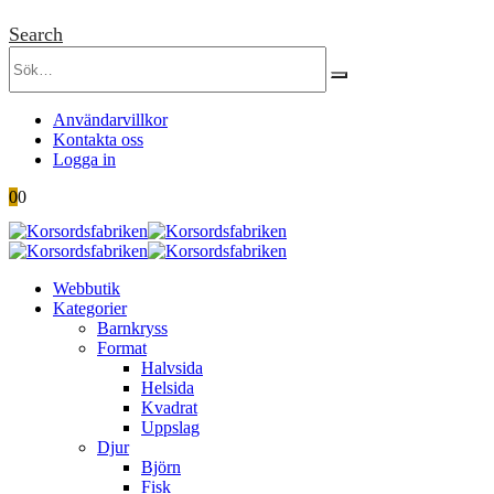
Search
Användarvillkor
Kontakta oss
Logga in
0
0
Webbutik
Kategorier
Barnkryss
Format
Halvsida
Helsida
Kvadrat
Uppslag
Djur
Björn
Fisk