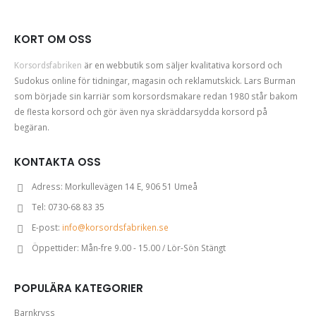
KORT OM OSS
Korsordsfabriken
är en webbutik som säljer kvalitativa korsord och
Sudokus online för tidningar, magasin och reklamutskick. Lars Burman
som började sin karriär som korsordsmakare redan 1980 står bakom
de flesta korsord och gör även nya skräddarsydda korsord på
begäran.
KONTAKTA OSS
Adress:
Morkullevägen 14 E, 906 51 Umeå
Tel:
0730-68 83 35
E-post:
info@korsordsfabriken.se
Öppettider:
Mån-fre 9.00 - 15.00 / Lör-Sön Stängt
POPULÄRA KATEGORIER
Barnkryss