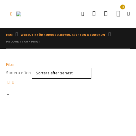
0
HEM
WEBBUTIK FÖR KORSORD, KRYSS, KRYPTON & SUDOKUN
PRODUKT TAG -
PIRAT
Filter
Sortera efter: